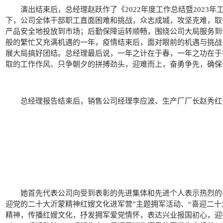
演出结束后，总经理赵跃作了《2022年度工作总结暨202
下，公司全体干部职工直面困难和挑战，众志成城，攻坚克难，取
产品安全地投放到市场；后勤保障运转顺畅，围绕公司大局服务到
般的繁忙又充满机遇的一年，疫情结束后，面对眼前的机遇与挑战
展大局搞好团结。总经理最后说，一年之计在于春，一年之功在于
取的工作作风、只争朝夕的拼搏劲头，迎难而上，奋勇争先，确保
总经理报告结束后，销售公司经理李应波、生产厂厂长赵秀红
她首先代表公司向受到表彰的先进集体和先进个人表示热烈的
迎党的二十大沂蒙精神红嫂文化进军营”主题拥军活动、“喜迎二十
精神，传播红嫂文化，抒发拥军爱党情怀，表达兴业报国初心，迎