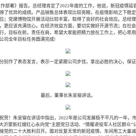
3年工作部署》报告。总经理肯定了2022年度的工作，他说，新冠疫
得了优异的成绩。产品销售总体表现比较亮眼，在疫情影响之下稳
位；党建博物馆开展活动比较丰富，取得了良好的社会效应。总经理对
，更应该充满信心。在经济效益方面，要切实做好开源节流；在社
行，目标在前，责任在肩，希望大家能把精力放在工作上，把心思
公司全年目标任务圆满完成!
分别作了表态发言，表示一定紧跟公司步伐，拿出必胜的决心，保
最后，董事长朱呈镕讲话。
祝贺！朱呈镕在讲话中指出，2022年是公司发展极不平凡的一年，
大沂蒙新红嫂红心永向党”主题党日活动、“情暖退役军人社区群众
接党的二十大胜利召开。面对反复无常的新冠疫情、车间用工大量