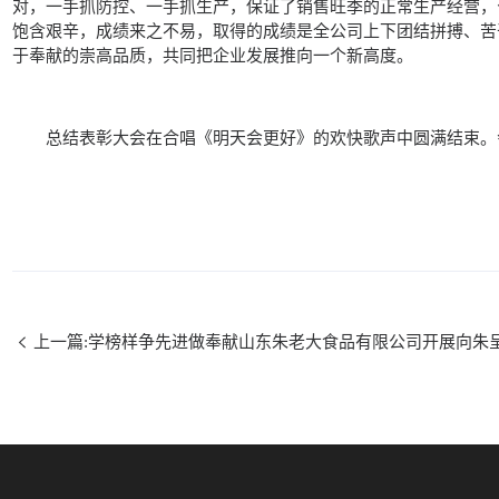
对，一手抓防控、一手抓生产，保证了销售旺季的正常生产经营，
饱含艰辛，成绩来之不易，取得的成绩是全公司上下团结拼搏、苦
于奉献的崇高品质，共同把企业发展推向一个新高度。
总结表彰大会在合唱《明天会更好》的欢快歌声中圆满结束。
上一篇:学榜样争先进做奉献山东朱老大食品有限公司开展向朱