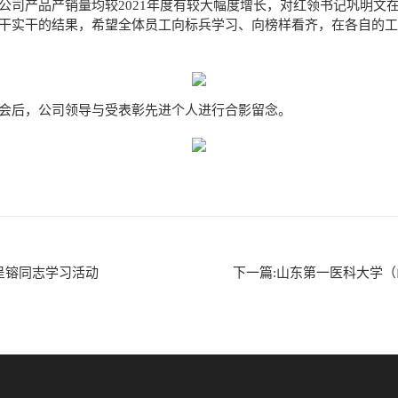
公司产品产销量均较2021年度有较大幅度增长，对红领书记巩明文
干实干的结果，希望全体员工向标兵学习、向榜样看齐，在各自的
会后，公司领导与受表彰先进个人进行合影留念。
呈镕同志学习活动
下一篇:山东第一医科大学