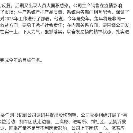
情延宕反复，后期又出现人员大面积感染，公司生产销售在疫情影响
定了市场；生产系统严把产品质量，系统内各部门相互配合，保证了
2023年工作进行了部署，他说，今年是兔年，兔年将是非同一
会效益方面，要勇于承担社会责任；在内部关系方面，要围绕公司发
用在实干上，下大力气，狠抓落实，以奋发昂扬的精神状态、扎实进
证完成今年的目标任务。
市委任刚书记到公司调研并提出殷切期望，公司党委相继开展了“喜
”公益活动；拥军团队走边疆、上高原、进哨所、到社区，弘扬沂蒙
减少、旺季产量不足等不利因素影响，公司上下团结一心、沉着应