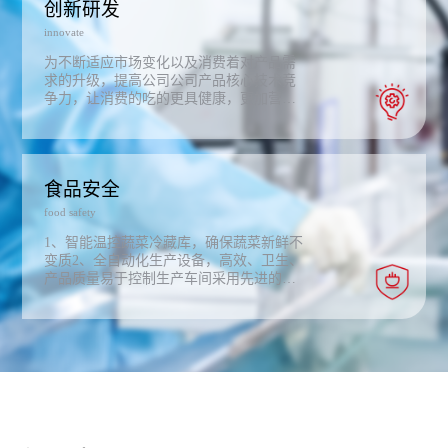
创新研发
innovate
为不断适应市场变化以及消费着对产品需
求的升级，提高公司公司产品核心技术竞
争力，让消费的吃的更具健康，更加营
养，公司成立研发中心；通过整合相关研
发资源和人才优势，实现信息、技术、人
才及产品提质升级的有效衔接。技术研发
中心以自主创新为本，以服务于公司的生
食品安全
存、发展为主旨，求真务实，开拓创新，
持续提高公司的市场竞争力，同时公司以
food safety
现有的技术积累为基础，广泛开展技术合
作，现阶段已与相关高等院校进行了深度
1、智能温控蔬菜冷藏库，确保蔬菜新鲜不
战略合作，为企业的持续健康、长远发展
变质2、全自动化生产设备，高效、卫生、
提供技术支持和研发保障。
产品质量易于控制生产车间采用先进的新
风净化系统和紫外杀菌系统确保生产环境
安全卫生。3、复叠式制冷机，环保、安
全、制冷效果好螺旋式速冻机，速冻时间
短，最大限度的确保了水饺等速冻产品的
新鲜和口感。4、现代化标准实验室，进行
原材料，半成品，成品检验，保证食品安
全。