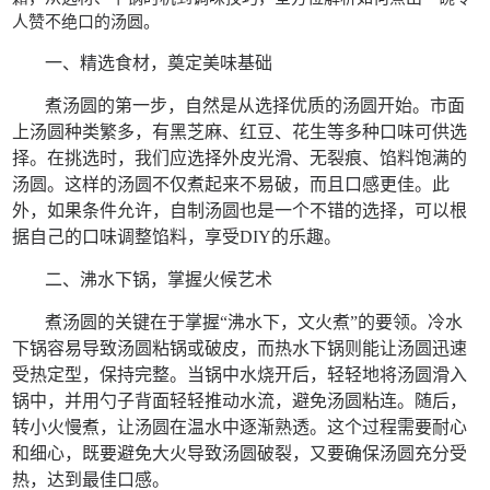
人赞不绝口的汤圆。
一、精选食材，奠定美味基础
煮汤圆的第一步，自然是从选择优质的汤圆开始。市面
上汤圆种类繁多，有黑芝麻、红豆、花生等多种口味可供选
择。在挑选时，我们应选择外皮光滑、无裂痕、馅料饱满的
汤圆。这样的汤圆不仅煮起来不易破，而且口感更佳。此
外，如果条件允许，自制汤圆也是一个不错的选择，可以根
据自己的口味调整馅料，享受DIY的乐趣。
二、沸水下锅，掌握火候艺术
煮汤圆的关键在于掌握“沸水下，文火煮”的要领。冷水
下锅容易导致汤圆粘锅或破皮，而热水下锅则能让汤圆迅速
受热定型，保持完整。当锅中水烧开后，轻轻地将汤圆滑入
锅中，并用勺子背面轻轻推动水流，避免汤圆粘连。随后，
转小火慢煮，让汤圆在温水中逐渐熟透。这个过程需要耐心
和细心，既要避免大火导致汤圆破裂，又要确保汤圆充分受
热，达到最佳口感。