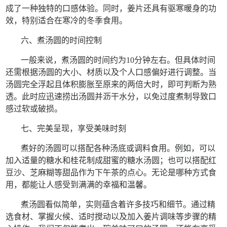
成了一种独特的口感体验。同时，姜片还具有驱寒暖身的功
效，特别适合在寒冷的冬季食用。
六、煮汤圆的时间控制
一般来说，煮汤圆的时间约为10分钟左右。但具体时间
还需根据汤圆的大小、材质以及个人口感偏好进行调整。当
汤圆完全浮起且体积膨胀至原来的两倍大时，即可判断为熟
透。此时应迅速捞出汤圆并沥干水分，以免过度煮制导致口
感过软或破损。
七、完美呈现，享受美味时刻
煮好的汤圆可以搭配各种汤底或调料食用。例如，可以
加入适量的糖水和桂花制成甜蜜的糖水汤圆；也可以搭配红
豆沙、芝麻糊等甜品作为下午茶的点心。无论是哪种方式食
用，都能让人感受到满满的幸福和温馨。
煮汤圆看似简单，实则蕴含着许多技巧和细节。通过精
选食材、掌握火候、适时搅动以及加入姜片调味等步骤的精