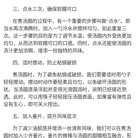
三、点水三次，确保软糯可口
在煮汤圆的过程中，有一个重要的步骤叫做“点水”。即
当水再次沸腾时，加入一勺冷水并搅拌均匀，如此重复三
次。这一步骤的目的是为了调节水温，使汤圆内外受热更加
均匀，从而达到软糯可口的口感。同时，点水还能使汤圆的
汤汁更加浓稠，增添一份独特的风味。
四、适时搅动，防止粘锅破损
煮汤圆时，为了避免粘锅或破损，我们需要适时用勺子
轻轻搅动。搅动时动作要轻柔且均匀，以免破坏汤圆的形
状。当汤圆逐渐浮起并变得光滑圆润时，说明已经接近熟
透。此时，可以用筷子轻轻按压汤圆表面，如果富有弹性且
没有生心，即可关火捞出。
五、加入姜片，提升风味层次
为了减少油腻感并增添一丝清新风味，我们可以在煮汤
圆时加入少许姜片。姜片的微辣与汤圆的甜糯相互融合，形