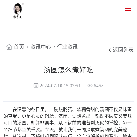
首页
>
资讯中心
>
行业资讯
返回列表
汤圆怎么煮好吃
2024-07-10 15:07:51
6458
在温馨的冬日里，一碗热腾腾、软糯香甜的汤圆不仅是味蕾
的享受，更是心灵的慰藉。然而，要想煮出一锅既不破皮又美味
可口的汤圆，却并非易事。从下锅前的准备到火候的掌控，每一
个细节都至关重要。今天，就让我们一同探索煮汤圆的完美秘
籍，从选材、下锅时机到调味技巧，全方位解析如何煮出一碗令