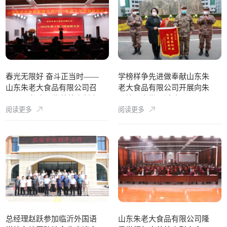
春光无限好 奋斗正当时——
学榜样争先进做奉献山东朱
山东朱老大食品有限公司召
老大食品有限公司开展向朱
开2023年度工作总结表彰大
呈镕同志学习活动
阅读更多
阅读更多
会
总经理赵跃参加临沂外国语
山东朱老大食品有限公司隆