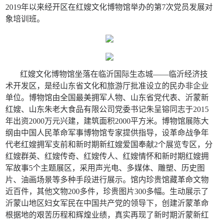
2019年以来经开区在红嫂文化博物馆举办的第7次党员发展对
象培训班。
红嫂文化博物馆坐落在临沂国际生态城——临沂经济技
术开发区，是经山东省文化和旅游厅批准设立的民办非企业
单位。博物馆由全国最美拥军人物、山东省党代表、沂蒙新
红嫂、山东朱老大食品有限公司党委书记朱呈镕同志于2015
年出资2000万元兴建，建筑面积2000平方米。博物馆展陈大
纲由中国人民革命军事博物馆专家提供指导，设革命战争年
代老红嫂拥军支前和新时期新红嫂爱国奉献2个展览专区，分
红嫂群英、红嫂传奇、红嫂传人、红嫂情怀和新时期红嫂拥
军故事5个主题展区，采用声光电、多媒体、雕塑、历史图
片、油画场景等多种手段进行展示。馆内珍贵馆藏革命文物
近百件，其他文物200多件，珍贵图片300多幅。生动展示了
沂蒙山地区妇女军民在中国共产党的领导下，创建沂蒙革命
根据地的艰苦历程和辉煌业绩，真实再现了新时期沂蒙新红