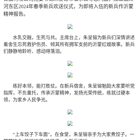
河东区2024年春季新兵欢送仪式，为即将入伍的新兵作沂蒙
精神报告。
水乳交融，生死与共。主席台上，朱呈镕为新兵们深情讲述
着舍生忘死救护伤员、倾其所有拥军支前的沂蒙红嫂故事。新兵
们静静地聆听、感动得落泪。
练好本领，能打胜仗。在新兵宿舍，朱呈镕勉励大家要听党
指挥，不负重托，传承沂蒙精神，发扬光荣传统，练就过硬本
领，为家乡人民争光。
“上车饺子下车面”。在食堂，朱呈镕亲手为大家煮饺子。一