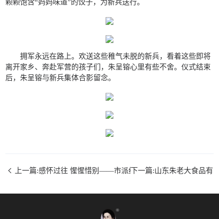
颗颗饱含“妈妈味道”的饺子，为新兵送行。
拥军永远在路上。欢送这些稚气未脱的新兵，看着这些即将
离开家乡、奔赴军营的孩子们，朱呈镕心里有些不舍。仪式结束
后，朱呈镕与新兵集体合影留念。
上一篇:感怀过往 惺惺惜别——市派红领书记巩明文同志欢送
下一篇:山东朱老大食品有