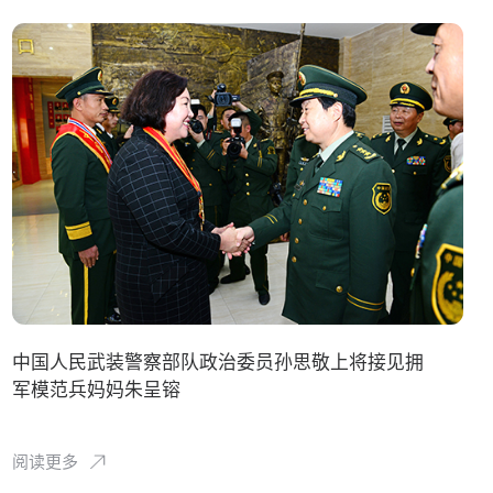
中国人民武装警察部队政治委员孙思敬上将接见拥
军模范兵妈妈朱呈镕
阅读更多