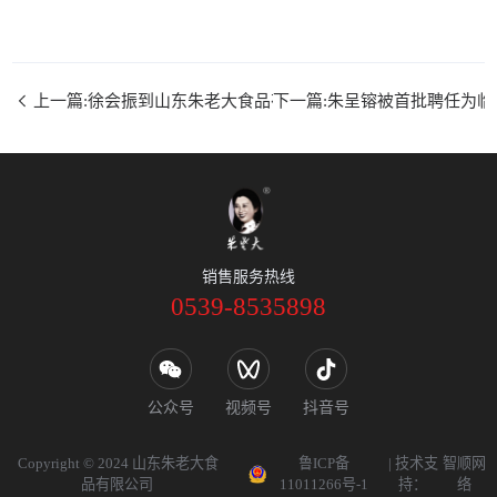
上一篇:徐会振到山东朱老大食品有限公司调研企业党建和项目
下一篇:朱呈镕被首批聘任为
销售服务热线
0539-8535898
公众号
视频号
抖音号
Copyright © 2024 山东朱老大食
鲁ICP备
| 技术支
智顺网
品有限公司
11011266号-1
持：
络