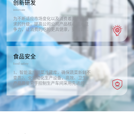
创新研发
innovate
为不断适应市场变化以及消费着对产品需
求的升级，提高公司公司产品核心技术竞
争力，让消费的吃的更具健康，更加营
养，公司成立研发中心；通过整合相关研
发资源和人才优势，实现信息、技术、人
才及产品提质升级的有效衔接。技术研发
中心以自主创新为本，以服务于公司的生
食品安全
存、发展为主旨，求真务实，开拓创新，
持续提高公司的市场竞争力，同时公司以
food safety
现有的技术积累为基础，广泛开展技术合
作，现阶段已与相关高等院校进行了深度
1、智能温控蔬菜冷藏库，确保蔬菜新鲜不
战略合作，为企业的持续健康、长远发展
变质2、全自动化生产设备，高效、卫生、
提供技术支持和研发保障。
产品质量易于控制生产车间采用先进的新
风净化系统和紫外杀菌系统确保生产环境
安全卫生。3、复叠式制冷机，环保、安
全、制冷效果好螺旋式速冻机，速冻时间
短，最大限度的确保了水饺等速冻产品的
新鲜和口感。4、现代化标准实验室，进行
原材料，半成品，成品检验，保证食品安
全。