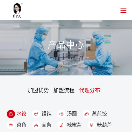
产品中心
加盟优势
加盟流程
代理分布
水饺
馄饨
汤圆
蒸煎饺
菜角
面条
辣椒酱
糖葫芦