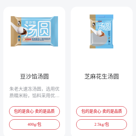
现代营养学家也非常推崇
现代营养学家也非常推崇
汤圆的保健功能。
汤圆的保健功能。
豆沙馅汤圆
芝麻花生汤圆
朱老大速冻汤圆，选用优
质糯米粉，馅料采用优质
豆沙、黑芝麻等原料，使
汤圆更加营养丰富，速冻
包的是良心·卖的是品质
包的是良心·卖的是品质
以后锁住了汤圆的营养成
分，食用更加便捷。中医
400g/包
2.5kg/包
历来将汤圆视为可补虚、
调血、健脾、开胃之物，