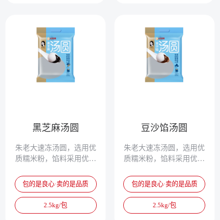
现代营养学家也非常推崇
汤圆的保健功能。
黑芝麻汤圆
豆沙馅汤圆
朱老大速冻汤圆，选用优
朱老大速冻汤圆，选用优
质糯米粉，馅料采用优质
质糯米粉，馅料采用优质
豆沙、黑芝麻等原料，使
豆沙、黑芝麻等原料，使
汤圆更加营养丰富，速冻
汤圆更加营养丰富，速冻
包的是良心·卖的是品质
包的是良心·卖的是品质
以后锁住了汤圆的营养成
以后锁住了汤圆的营养成
分，食用更加便捷。中医
分，食用更加便捷。中医
2.5kg/包
2.5kg/包
历来将汤圆视为可补虚、
历来将汤圆视为可补虚、