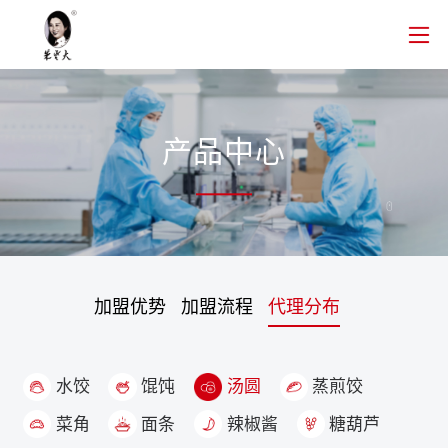
产品中心
加盟优势
加盟流程
代理分布
水饺
馄饨
汤圆
蒸煎饺
菜角
面条
辣椒酱
糖葫芦