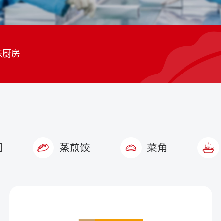
味厨房
圆
蒸煎饺
菜角