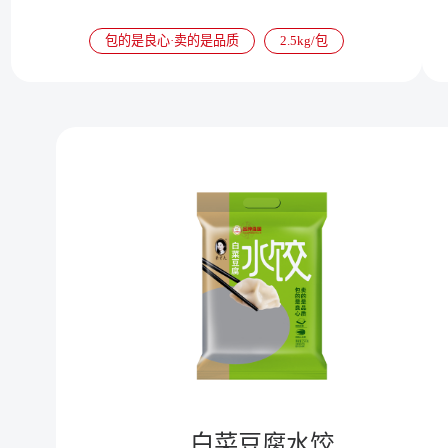
包的是良心·卖的是品质
2.5kg/包
白菜豆腐水饺