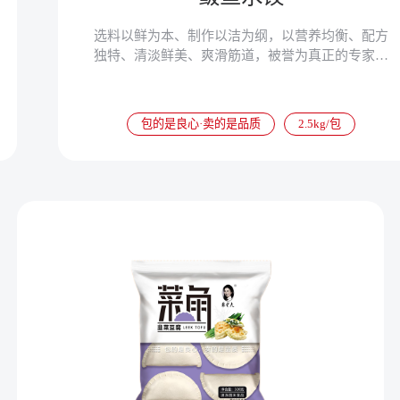
选料以鲜为本、制作以洁为纲，以营养均衡、配方
独特、清淡鲜美、爽滑筋道，被誉为真正的专家水
饺。
包的是良心·卖的是品质
2.5kg/包