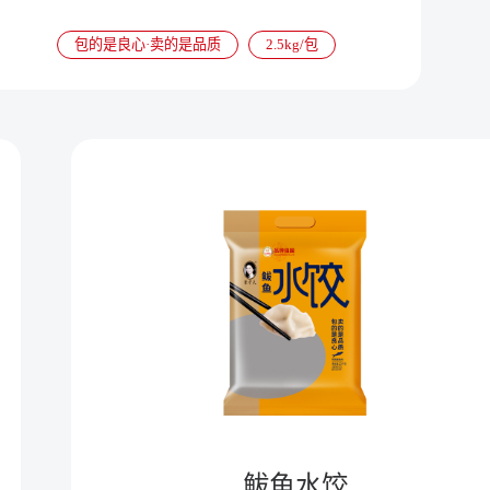
包的是良心·卖的是品质
2.5kg/包
鲅鱼水饺