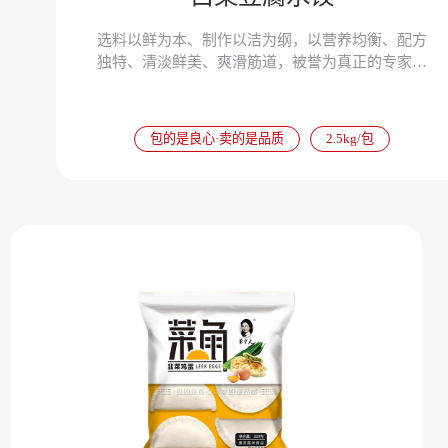
选料以鲜为本、制作以洁为纲，以营养均衡、配方
独特、清淡鲜美、爽滑筋道，被誉为真正的专家水
饺。
包的是良心·卖的是品质
2.5kg/包