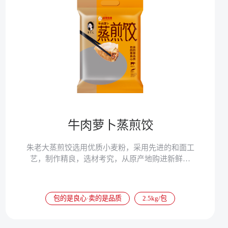
牛肉萝卜蒸煎饺
朱老大蒸煎饺选用优质小麦粉，采用先进的和面工
艺，制作精良，选材考究，从原产地购进新鲜蔬
菜，坚持选用上等金锣冷鲜肉，采用独家秘制配方
与传统调馅工艺，确保蒸煎饺口感劲道，鲜香味
美，营养丰富。
包的是良心·卖的是品质
2.5kg/包