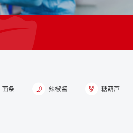
面条
辣椒酱
糖葫芦