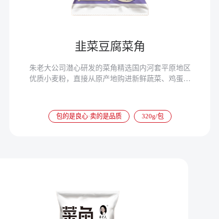
韭菜豆腐菜角
朱老大公司潜心研发的菜角精选国内河套平原地区
优质小麦粉，直接从原产地购进新鲜蔬菜、鸡蛋、
豆腐等，使菜角营养更加丰富，速冻以后锁住了菜
角的营养成分，食用更加便捷。
包的是良心·卖的是品质
320g/包