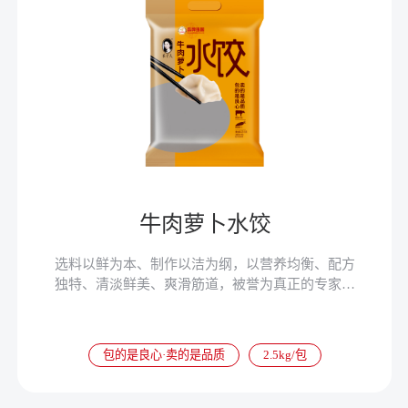
牛肉萝卜水饺
选料以鲜为本、制作以洁为纲，以营养均衡、配方
独特、清淡鲜美、爽滑筋道，被誉为真正的专家水
饺。
包的是良心·卖的是品质
2.5kg/包