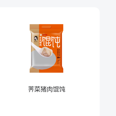
荠菜猪肉馄饨