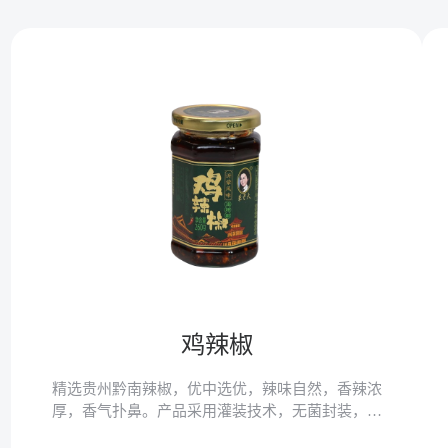
鸡辣椒
精选贵州黔南辣椒，优中选优，辣味自然，香辣浓
厚，香气扑鼻。产品采用灌装技术，无菌封装，健
康好味道。