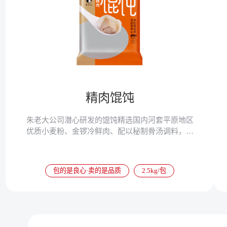
精肉馄饨
朱老大公司潜心研发的馄饨精选国内河套平原地区
优质小麦粉、金锣冷鲜肉、配以秘制骨汤调料，味
道别具风格，是老少皆宜的健康食品。
包的是良心·卖的是品质
2.5kg/包