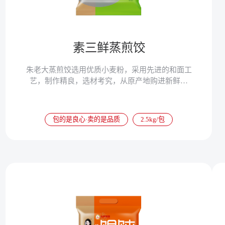
素三鲜蒸煎饺
朱老大蒸煎饺选用优质小麦粉，采用先进的和面工
艺，制作精良，选材考究，从原产地购进新鲜蔬
菜，坚持选用上等金锣冷鲜肉，采用独家秘制配方
与传统调馅工艺，确保蒸煎饺口感劲道，鲜香味
美，营养丰富。
包的是良心·卖的是品质
2.5kg/包