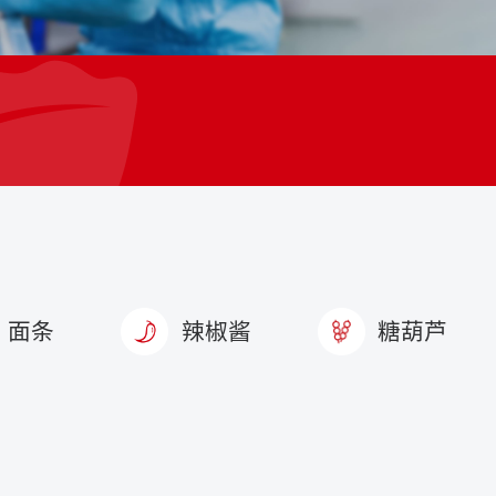
面条
辣椒酱
糖葫芦