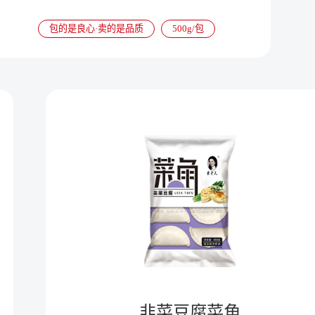
消化吸收，有改善贫血、增强免疫力、平衡营养吸
收等功效。
包的是良心·卖的是品质
500g/包
韭菜豆腐菜角