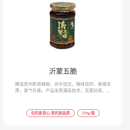
沂蒙五脆
精选贵州黔南辣椒，优中选优，辣味自然，香辣浓
厚，香气扑鼻。产品采用灌装技术，无菌封装，健
康好味道。
包的是良心·卖的是品质
250g/瓶