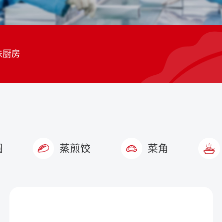
味厨房
圆
蒸煎饺
菜角