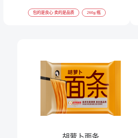
包的是良心·卖的是品质
260g/瓶
胡萝卜面条