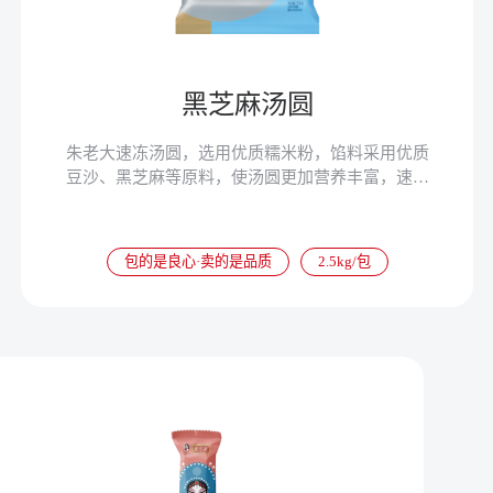
黑芝麻汤圆
朱老大速冻汤圆，选用优质糯米粉，馅料采用优质
豆沙、黑芝麻等原料，使汤圆更加营养丰富，速冻
以后锁住了汤圆的营养成分，食用更加便捷。中医
历来将汤圆视为可补虚、调血、健脾、开胃之物，
现代营养学家也非常推崇汤圆的保健功能。
包的是良心·卖的是品质
2.5kg/包