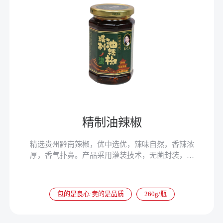
精制油辣椒
精选贵州黔南辣椒，优中选优，辣味自然，香辣浓
厚，香气扑鼻。产品采用灌装技术，无菌封装，健
康好味道。
包的是良心·卖的是品质
260g/瓶